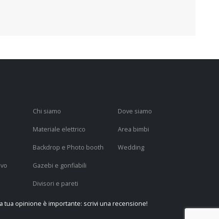
Chi siamo
Dove siamo
Materiale elettrico
Area bimbi
Backdrop e Photo booth
Wedding
ivo
Gazebi e gonfiabili
Divisori e pareti
a tua opinione è importante: scrivi una recensione!