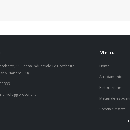
i
Menu
occhette, 11 - Zona Industriale Le Bocchette
Home
ano Pianore (LU)
Arredamento
333339
Ristorazione
lia-noleggio-eventi.it
Materiale esposit
Speciale estate
L