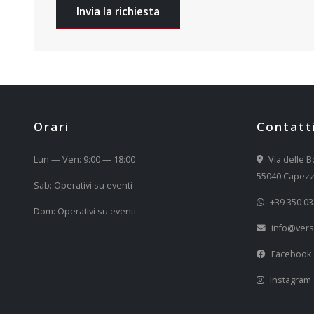
Invia la richiesta
Orari
Contatt
Lun — Ven: 9:00 — 18:00
Via delle B
55040 Capezz
Sab: Operativi su eventi
+39 350 0
Dom: Operativi su eventi
info@versi
Facebook
Instagram