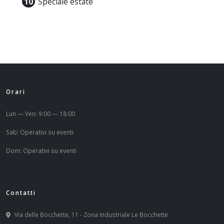
Speciale estate
Orari
Lun — Ven: 9:00 — 18:00
Sab: Operativi su eventi
Dom: Operativi su eventi
Contatti
Via delle Bocchette, 11 - Zona Industriale Le Bocchette