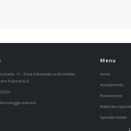
i
Menu
occhette, 11 - Zona Industriale Le Bocchette
Home
ano Pianore (LU)
Arredamento
333339
Ristorazione
lia-noleggio-eventi.it
Materiale esposit
Speciale estate
L