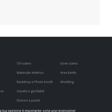
Chi siamo
Dove siamo
Materiale elettrico
Area bimbi
Backdrop e Photo booth
Wedding
ivo
Gazebi e gonfiabili
Divisori e pareti
a tua opinione è importante: scrivi una recensione!