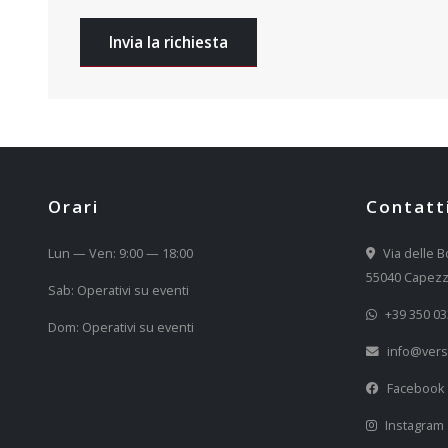
Invia la richiesta
Orari
Contatt
Lun — Ven: 9:00 — 18:00
Via delle B
55040 Capezz
Sab: Operativi su eventi
+39 350 0
Dom: Operativi su eventi
info@versi
Facebook
Instagram