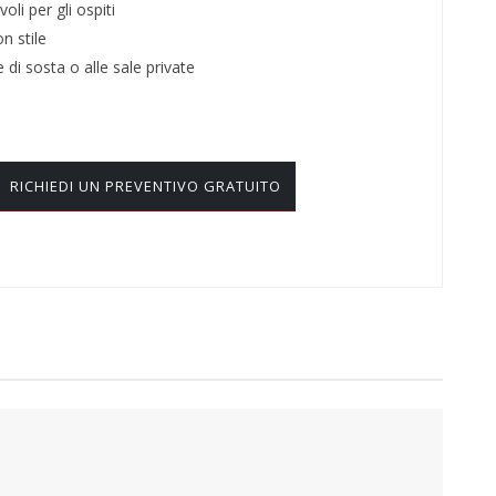
li per gli ospiti
on stile
e di sosta o alle sale private
RICHIEDI UN PREVENTIVO GRATUITO