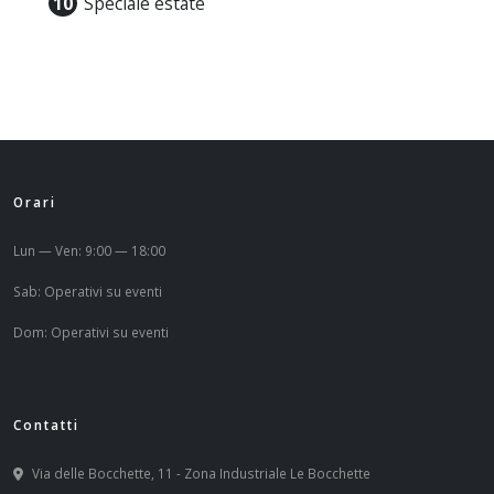
Speciale estate
Orari
Lun — Ven: 9:00 — 18:00
Sab: Operativi su eventi
Dom: Operativi su eventi
Contatti
Via delle Bocchette, 11 - Zona Industriale Le Bocchette