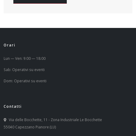
Orari
Lun — Ven: 9:00 — 18:00
Sab: Operativi su eventi
Dom: Operativi su eventi
Contatti
Via delle Bocchette, 11 - Zona Industriale Le Bocchette
55040 Capezzano Pianore (LU)