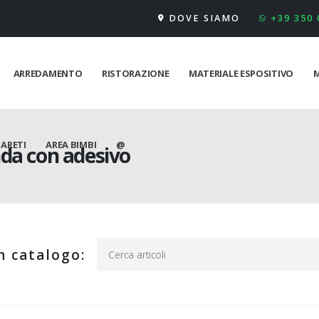
DOVE SIAMO
+39 350
ARREDAMENTO
RISTORAZIONE
MATERIALE ESPOSITIVO
M
PARETI
AREA BIMBI
@
nda con adesivo
n catalogo: