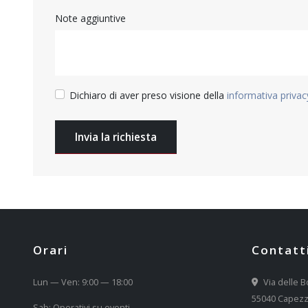
Note aggiuntive
Dichiaro di aver preso visione della
informativa privac
Invia la richiesta
Orari
Contatt
Lun — Ven: 9:00 — 18:00
Via delle B
55040 Capezz
Sab: Operativi su eventi