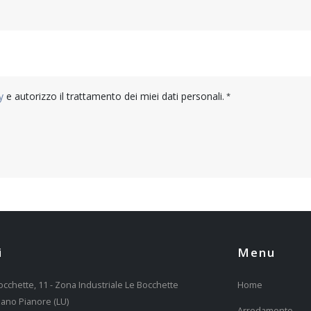
y
e autorizzo il trattamento dei miei dati personali.
i
Menu
occhette, 11 - Zona Industriale Le Bocchette
Home
ano Pianore (LU)
Arredamento