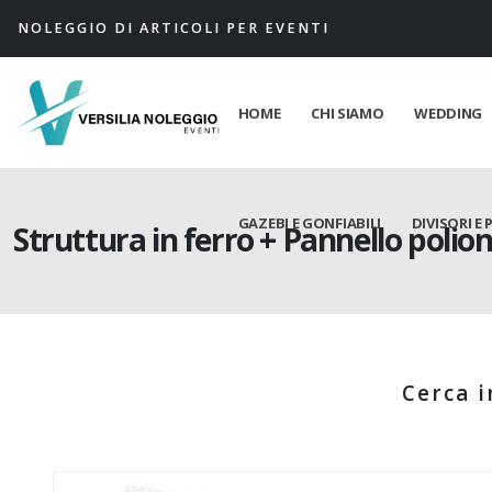
NOLEGGIO DI ARTICOLI PER EVENTI
HOME
CHI SIAMO
WEDDING
GAZEBI E GONFIABILI
DIVISORI E 
Struttura in ferro + Pannello polio
Cerca i