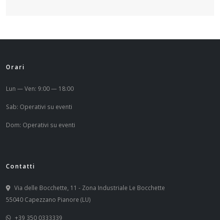
Orari
Lun — Ven: 9:00 — 18:00
Sab: Operativi su eventi
Dom: Operativi su eventi
Contatti
Via delle Bocchette, 11 - Zona Industriale Le Bocchette
55040 Capezzano Pianore (LU)
+39 350 0333339