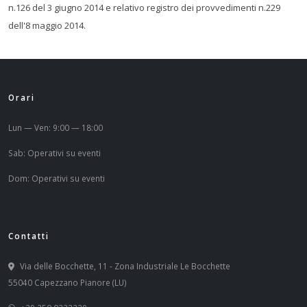
n.126 del 3 giugno 2014 e relativo registro dei provvedimenti n.229
dell'8 maggio 2014.
Orari
Lun — Ven: 9:00 — 18:00
Sab: Operativi su eventi
Dom: Operativi su eventi
Contatti
Via delle Bocchette, 11 - Zona Industriale Le Bocchette
55040 Capezzano Pianore (LU)