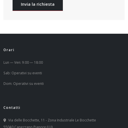
Invia la richiesta
Orari
Lun — Ven: 9:00 — 18:00
Sab: Operativi su eventi
Dom: Operativi su eventi
Contatti
Via delle Bocchette, 11 - Zona Industriale Le Bocchette
55040 Capezzano Pianore (LU)