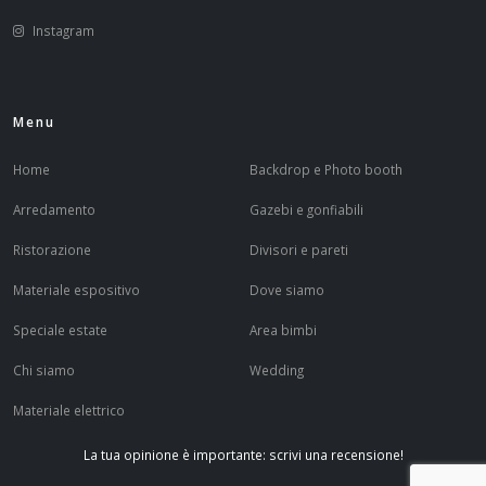
Instagram
Menu
Home
Backdrop e Photo booth
Arredamento
Gazebi e gonfiabili
Ristorazione
Divisori e pareti
Materiale espositivo
Dove siamo
Speciale estate
Area bimbi
Chi siamo
Wedding
Materiale elettrico
La tua opinione è importante: scrivi una recensione!