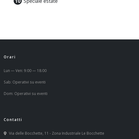
Speciale estate
Orari
Lun — Ven: 9:00 — 18:00
Sab: Operativi su eventi
Dom: Operativi su eventi
Contatti
Via delle Bocchette, 11 - Zona Industriale Le Bocchette